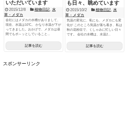
いただいています
も日々、眺めています
2015/12/8
植物日記
,
水
2015/10/2
植物日記
,
水
草・メダカ
草・メダカ
会社にはメダカの水槽がありまして、
気温の変化に、私にも、メダカにも変
現在、水温は10℃。 かなり水温が下が
化が このところ気温が落ち着き、私は
ってきました。おかげで、メダカは昼
秋の花粉症で、くしゃみに忙しい日々
間でもポ～ッとしていること...
です。 会社の水槽は、水温2...
記事を読む
記事を読む
スポンサーリンク