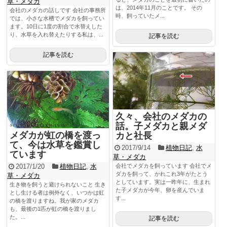
草・メダカ
は、2014年11月のことです。 その
会社のメダカの話しです 会社の事務所
時、飼っていたメ...
では、小さな水槽でメダカを飼ってい
ます。10日に1度の割合で水替えした
り、水草を入れ替えたりする私は、...
記事を読む
記事を読む
久々、会社のメダカの
話。子メダカと親メダ
メダカが虹の橋を渡っ
カと社長
て、今は水草を鑑賞し
2017/9/14
植物日記
,
水
ています
草・メダカ
2017/1/20
植物日記
,
水
会社でメダカを飼っています 会社でメ
ダカを飼って、かれこれ3年がたとう
草・メダカ
としています。実は一昨年に、生まれ
生き物を飼うと避けられないこと 生き
た子メダカが今年、卵を産んでいま
とし生ける者は例外なく、いつかは虹
す...
の橋を渡りますね。我が家のメダカ
も、最後の1匹が虹の橋を渡りまし
た。...
記事を読む