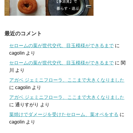
最近のコメント
セロームの葉が世代交代、目玉模様ができるまで
に
cagolin
より
セロームの葉が世代交代、目玉模様ができるまで
に
関
川
より
アガベ ジェミニフローラ、ここまで大きくなりました
に
cagolin
より
アガベ ジェミニフローラ、ここまで大きくなりました
に
通りすがり
より
葉焼けでダメージを受けたセローム、葉オペをする
に
cagolin
より