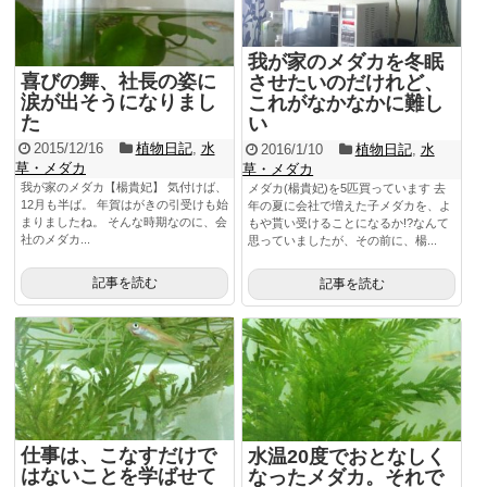
我が家のメダカを冬眠
喜びの舞、社長の姿に
させたいのだけれど、
涙が出そうになりまし
これがなかなかに難し
た
い
2015/12/16
植物日記
,
水
2016/1/10
植物日記
,
水
草・メダカ
草・メダカ
我が家のメダカ【楊貴妃】 気付けば、
メダカ(楊貴妃)を5匹買っています 去
12月も半ば。 年賀はがきの引受けも始
年の夏に会社で増えた子メダカを、よ
まりましたね。 そんな時期なのに、会
もや貰い受けることになるか!?なんて
社のメダカ...
思っていましたが、その前に、楊...
記事を読む
記事を読む
仕事は、こなすだけで
水温20度でおとなしく
はないことを学ばせて
なったメダカ。それで