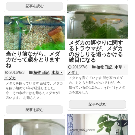
記事を読む
メダカの餌やりに関す
るトラウマが、メダカ
当たり前ながら、メダ
のおしりを追っかける
カだって歳をとります
破目になる
ね
2016/7/6
植物日記
,
水草・
2016/6/3
植物日記
,
水草・
メダカ
メダカ
メダカを育てています 我が家のメダ
カ、もともと5匹いたのですが、今、
メダカを飼っています 会社で、メダカ
残っているのは2匹…。 ┐(´-｀)┌ メダ
を飼い始めて1年が経過しました。
カを減らした...
今、その水槽にはお爺さんメダカが1
匹います。 お爺さんメ...
記事を読む
記事を読む