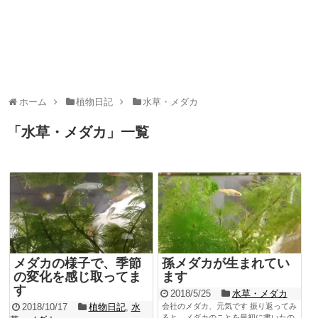
ホーム
植物日記
水草・メダカ
「
水草・メダカ
」
一覧
メダカの様子で、季節
孫メダカが生まれてい
の変化を感じ取ってま
ます
す
2018/5/25
水草・メダカ
2018/10/17
植物日記
,
水
会社のメダカ、元気です 振り返ってみ
ると、メダカのことを最初に書いたの