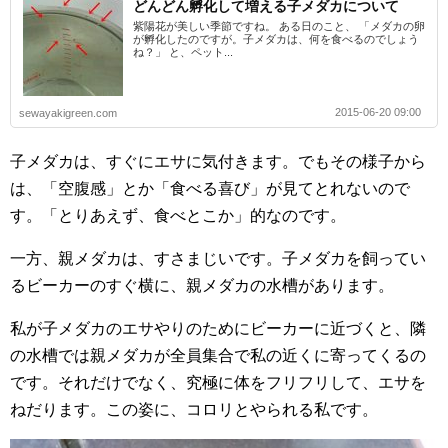
どんどん孵化して増える子メダカについて
紫陽花が美しい季節ですね。 ある日のこと、 「メダカの卵
が孵化したのですが。子メダカは、何を食べるのでしょう
ね？」 と、ペット...
2015-06-20 09:00
sewayakigreen.com
子メダカは、すぐにエサに気付きます。でもその様子から
は、「空腹感」とか「食べる喜び」が見てとれないので
す。「とりあえず、食べとこか」的なのです。
一方、親メダカは、すさまじいです。子メダカを飼ってい
るビーカーのすぐ横に、親メダカの水槽があります。
私が子メダカのエサやりのためにビーカーに近づくと、隣
の水槽では親メダカが全員集合で私の近くに寄ってくるの
です。それだけでなく、究極に体をフリフリして、エサを
ねだります。この姿に、コロリとやられる私です。