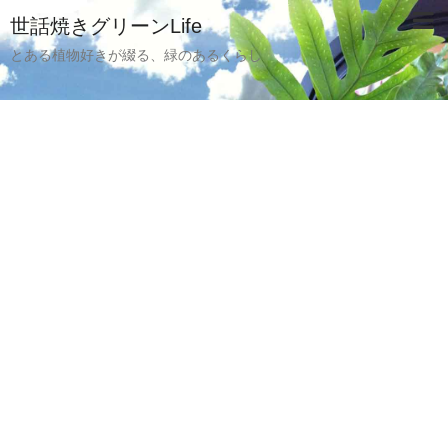
世話焼きグリーンLife
とある植物好きが綴る、緑のあるくらし