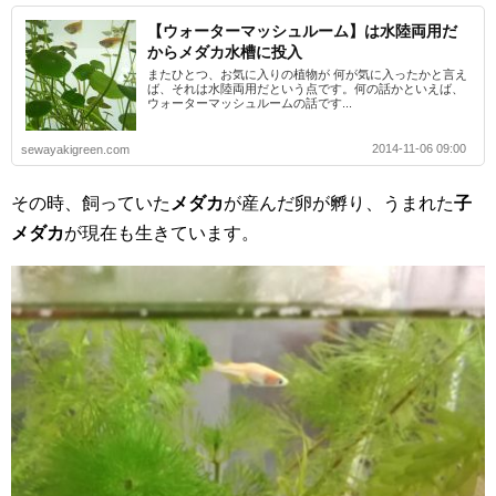
【ウォーターマッシュルーム】は水陸両用だ
からメダカ水槽に投入
またひとつ、お気に入りの植物が 何が気に入ったかと言え
ば、それは水陸両用だという点です。何の話かといえば、
ウォーターマッシュルームの話です...
2014-11-06 09:00
sewayakigreen.com
その時、飼っていた
メダカ
が産んだ卵が孵り、うまれた
子
メダカ
が現在も生きています。