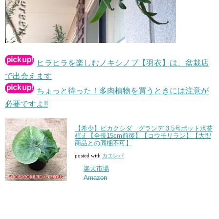
ヒラヒラを楽しむノキシノブ【羽衣】は、盆栽店
で出会えます
ちょっと待った！多肉植物を買うときには注意が
必要ですよ!!
【希少】ビカクシダ グランデ 3.5号ポット水苔
植え【全長15cm前後】【コウモリラン】【大型
商品との同梱不可】
posted with
カエレバ
楽天市場
Amazon