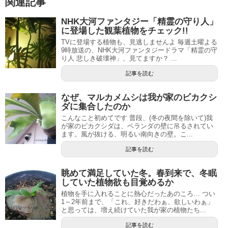
関連記事
NHK大河ファンタジー「精霊の守り人」
に登場した観葉植物をチェック!!
TVに登場する植物も、見逃しませんよ 毎週土曜よる
9時放送の、NHK大河ファンタジードラマ「精霊の守
り人 悲しき破壊神」、見てますか？ ...
記事を読む
なぜ、マルカメムシは我が家のビカクシ
ダに集合したのか
こんなこと初めてです 普段、(冬の夜間を除いて)我
が家のビカクシダは、ベランダの壁に吊るされてい
ます。風が抜ける、明るい南向きの壁。こ...
記事を読む
眺めて満足していた冬。春到来で、冬眠
していた植物欲も目覚めるか
植物を手に入れることに熱心だったあのころ… つい
1～2年前まで、「これ、好きだわぁ、欲しいわぁ」
と思っては、増え続けていた我が家の植物たち...
記事を読む