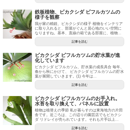
鉄板植物、ビカクシダ ビフルカツムの
様子を観察
我が家の精鋭、ビカクシダの様子 植物をインテリア
に取り入れると、部屋がぐんと居心地のいい空間に
なりますね。基本、直線の箱である部屋に、植物...
記事を読む
ビカクシダ ビフルカツムの貯水葉が進
化しています
ビカクシダ ビフルカツム、貯水葉の成長具合 毎年、
春から秋にかけて、 ビカクシダ ビフルカツムの貯水
葉が展開していきます。(1) 今年は...
記事を読む
ビカクシダ ビフルカツムのお手入れ。
水苔を取り換えて、パネルに設置
植物は植替えの季節 私が暮らすのは東海地方の片田
舎です。近ごろは、この辺りの園芸店でもビカクシ
ダ リドレイが売られています。それも片手以上...
記事を読む