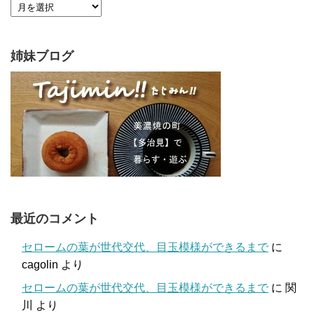
姉妹ブログ
最近のコメント
セロームの葉が世代交代、目玉模様ができるまで
に
cagolin
より
セロームの葉が世代交代、目玉模様ができるまで
に
関
川
より