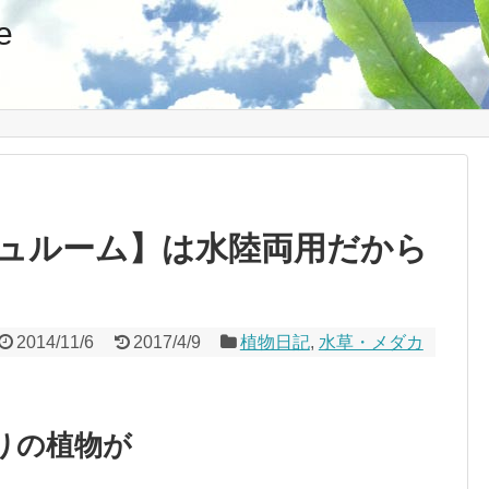
e
ュルーム】は水陸両用だから
2014/11/6
2017/4/9
植物日記
,
水草・メダカ
りの植物が