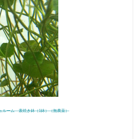
ュルーム 素焼き鉢（1鉢）（無農薬）