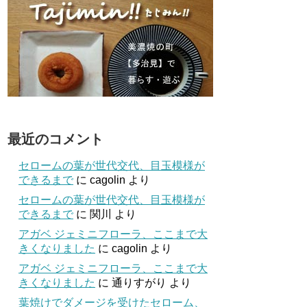
最近のコメント
セロームの葉が世代交代、目玉模様が
できるまで
に
cagolin
より
セロームの葉が世代交代、目玉模様が
できるまで
に
関川
より
アガベ ジェミニフローラ、ここまで大
きくなりました
に
cagolin
より
アガベ ジェミニフローラ、ここまで大
きくなりました
に
通りすがり
より
葉焼けでダメージを受けたセローム、