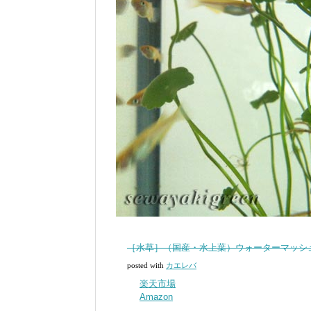
［水草］（国産・水上葉）ウォーターマッシ
posted with
カエレバ
楽天市場
Amazon