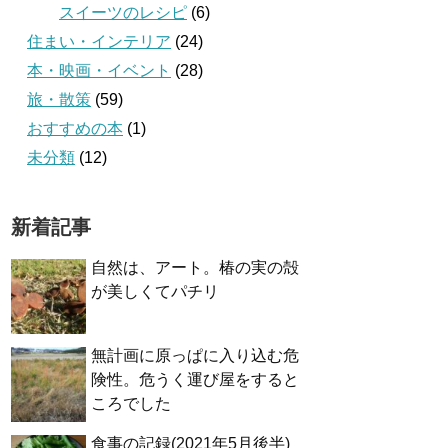
スイーツのレシピ
(6)
住まい・インテリア
(24)
本・映画・イベント
(28)
旅・散策
(59)
おすすめの本
(1)
未分類
(12)
新着記事
自然は、アート。椿の実の殻
が美しくてパチリ
無計画に原っぱに入り込む危
険性。危うく運び屋をすると
ころでした
食事の記録(2021年5月後半)