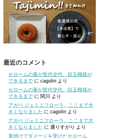
最近のコメント
セロームの葉が世代交代、目玉模様が
できるまで
に
cagolin
より
セロームの葉が世代交代、目玉模様が
できるまで
に
関川
より
アガベ ジェミニフローラ、ここまで大
きくなりました
に
cagolin
より
アガベ ジェミニフローラ、ここまで大
きくなりました
に
通りすがり
より
葉焼けでダメージを受けたセローム、