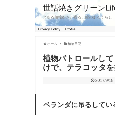
世話焼きグリーンLif
とある植物好きが綴る、緑のあるくらし
Privacy Policy
Profile
ホーム
植物日記
植物パトロールして
けで、テラコッタを
2017/9/18
ベランダに吊るしてい