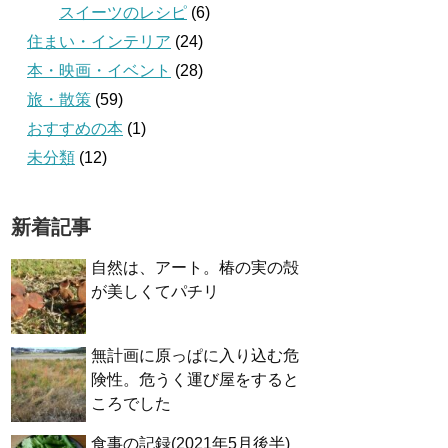
スイーツのレシピ
(6)
住まい・インテリア
(24)
本・映画・イベント
(28)
旅・散策
(59)
おすすめの本
(1)
未分類
(12)
新着記事
自然は、アート。椿の実の殻
が美しくてパチリ
無計画に原っぱに入り込む危
険性。危うく運び屋をすると
ころでした
食事の記録(2021年5月後半)