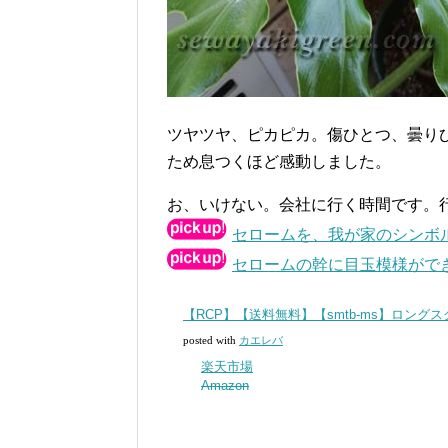
ツヤツヤ、ピカピカ。傷ひとつ、曇り
ため息つくほど感動しました。
お、いけない。会社に行く時間です。行
セロームを、我が家のシンボ
セロームの幹に目玉模様がで
【RCP】【送料無料】【smtb-ms】ロング
posted with
カエレバ
楽天市場
Amazon