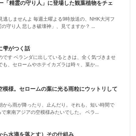
ジー「精霊の守り人」に登場した観葉植物をチェ
見逃しませんよ 毎週土曜よる9時放送の、NHK大河フ
守り人 悲しき破壊神」、見てますか？ ...
に雫がつく話
のです ベランダに出しているときは、全く気づきませ
でも、セロームやホテイカズラは時々、葉か...
空模様。セロームの葉に光る雨粒にウットリして
、朝から雨が降ったり、止んだり。それも、短い時間で
で東南アジアの空模様みたいでした。 ベラ...
から水滴を落とす）その仕組み