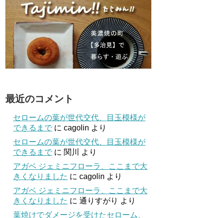
最近のコメント
セロームの葉が世代交代、目玉模様が
できるまで
に
cagolin
より
セロームの葉が世代交代、目玉模様が
できるまで
に
関川
より
アガベ ジェミニフローラ、ここまで大
きくなりました
に
cagolin
より
アガベ ジェミニフローラ、ここまで大
きくなりました
に
通りすがり
より
葉焼けでダメージを受けたセローム、