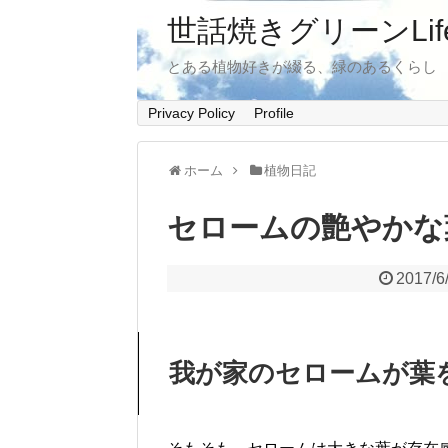
世話焼きグリーンLif
とある植物好きが綴る、緑のあるくらし
Privacy Policy
Profile
ホーム
植物日記
セロームの艶やかな
2017/6
我が家のセロームが葉