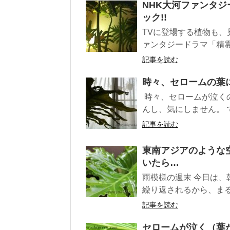
NHK大河ファンタ
ック!!
TVに登場する植物も、
ァンタジードラマ「精霊の
記事を読む
時々、セロームの葉
時々、セロームが泣く
んし、気にしません。 
記事を読む
東南アジアのような
いたら…
雨模様の週末 今日は
繰り返されるから、まる
記事を読む
セロームが泣く（葉