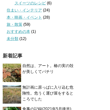
スイーツのレシピ
(6)
住まい・インテリア
(24)
本・映画・イベント
(28)
旅・散策
(59)
おすすめの本
(1)
未分類
(12)
新着記事
自然は、アート。椿の実の殻
が美しくてパチリ
無計画に原っぱに入り込む危
険性。危うく運び屋をすると
ころでした
食事の記録(2021年5月後半)