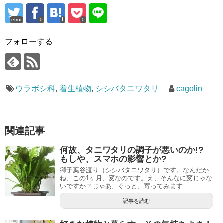
error
0
0
フォローする
ウラボシ科
,
着生植物
,
シシバタニワタリ
cagolin
関連記事
何故、タニワタリの調子が悪いのか!?
もしや、スマホの影響とか?
獅子葉谷渡り（シシバタニワタリ）です。なんだか
ね、この1ヶ月、変なのです。え、そんなに変じゃな
いですか？じゃあ、ぐっと、寄ってみます...
記事を読む