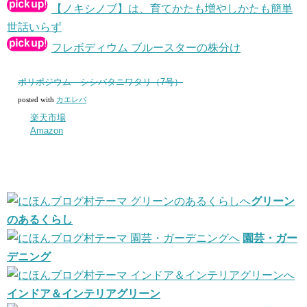
【ノキシノブ】は、育てかたも増やしかたも簡単
世話いらず
フレボディウム ブルースターの株分け
ポリポジウム シシバタニワタリ（7号）
posted with
カエレバ
楽天市場
Amazon
グリーン
のあるくらし
園芸・ガー
デニング
インドア＆インテリアグリーン