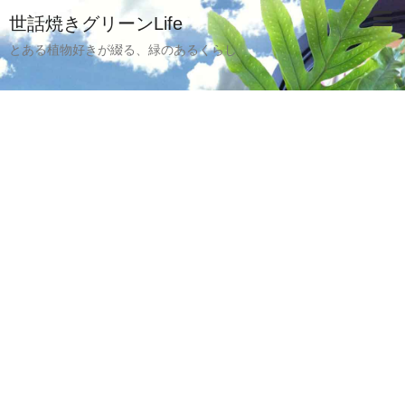
世話焼きグリーンLife
とある植物好きが綴る、緑のあるくらし