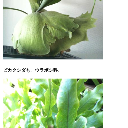
ビカクシダ
も、
ウラボシ科
。