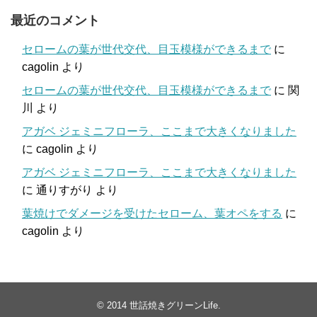
最近のコメント
セロームの葉が世代交代、目玉模様ができるまで
に
cagolin
より
セロームの葉が世代交代、目玉模様ができるまで
に
関
川
より
アガベ ジェミニフローラ、ここまで大きくなりました
に
cagolin
より
アガベ ジェミニフローラ、ここまで大きくなりました
に
通りすがり
より
葉焼けでダメージを受けたセローム、葉オペをする
に
cagolin
より
© 2014
世話焼きグリーンLife
.