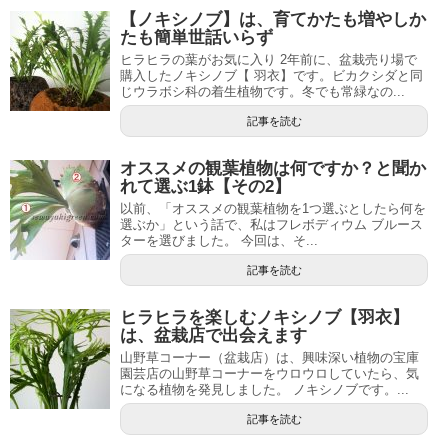
【ノキシノブ】は、育てかたも増やしか
たも簡単世話いらず
ヒラヒラの葉がお気に入り 2年前に、盆栽売り場で
購入したノキシノブ【 羽衣】です。ビカクシダと同
じウラボシ科の着生植物です。冬でも常緑なの...
記事を読む
オススメの観葉植物は何ですか？と聞か
れて選ぶ1鉢【その2】
以前、「オススメの観葉植物を1つ選ぶとしたら何を
選ぶか」という話で、私はフレボディウム ブルース
ターを選びました。 今回は、そ...
記事を読む
ヒラヒラを楽しむノキシノブ【羽衣】
は、盆栽店で出会えます
山野草コーナー（盆栽店）は、興味深い植物の宝庫
園芸店の山野草コーナーをウロウロしていたら、気
になる植物を発見しました。 ノキシノブです。...
記事を読む