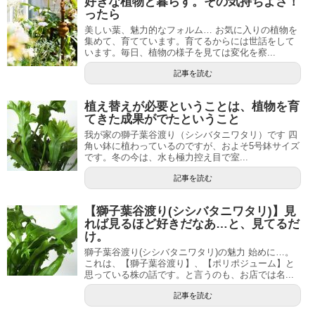
好きな植物と暮らす。その気持ちよさ！
ったら
美しい葉、魅力的なフォルム… お気に入りの植物を
集めて、育てています。育てるからには世話をして
います。毎日、植物の様子を見ては変化を察...
記事を読む
植え替えが必要ということは、植物を育
てきた成果がでたということ
我が家の獅子葉谷渡り（シシバタニワタリ）です 四
角い鉢に植わっているのですが、およそ5号鉢サイズ
です。冬の今は、水も極力控え目で室...
記事を読む
【獅子葉谷渡り(シシバタニワタリ)】見
れば見るほど好きだなあ…と、見てるだ
け。
獅子葉谷渡り(シシバタニワタリ)の魅力 始めに…。
これは、【獅子葉谷渡り】、【ポリポジューム】と
思っている株の話です。と言うのも、お店では名...
記事を読む