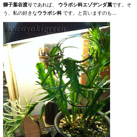
獅子葉谷渡り
であれば、
ウラボシ科エゾデンダ属
です。そ
う、私の好きな
ウラボシ科
です。と言いますのも…