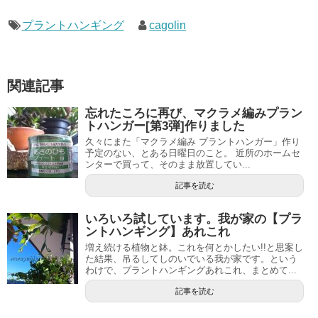
プラントハンギング
cagolin
関連記事
忘れたころに再び、マクラメ編みプラン
トハンガー[第3弾]作りました
久々にまた「マクラメ編み プラントハンガー」作り
予定のない、とある日曜日のこと。 近所のホームセ
ンターで買って、そのまま放置してい...
記事を読む
いろいろ試しています。我が家の【プラ
ントハンギング】あれこれ
増え続ける植物と鉢。これを何とかしたい!!と思案し
た結果、吊るしてしのいでいる我が家です。という
わけで、プラントハンギングあれこれ、まとめて...
記事を読む