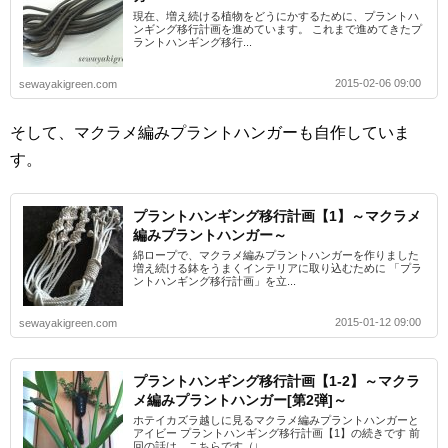
現在、増え続ける植物をどうにかするために、プラントハ
ンギング移行計画を進めています。 これまで進めてきたプ
ラントハンギング移行...
2015-02-06 09:00
sewayakigreen.com
そして、マクラメ編みプラントハンガーも自作していま
す。
プラントハンギング移行計画【1】～マクラメ
編みプラントハンガー～
綿ロープで、マクラメ編みプラントハンガーを作りました
増え続ける鉢をうまくインテリアに取り込むために 「プラ
ントハンギング移行計画」を立...
2015-01-12 09:00
sewayakigreen.com
プラントハンギング移行計画【1-2】～マクラ
メ編みプラントハンガー[第2弾]～
ホテイカズラ越しに見るマクラメ編みプラントハンガーと
アイビー プラントハンギング移行計画【1】の続きです 前
回の話は、こちらです（↓...