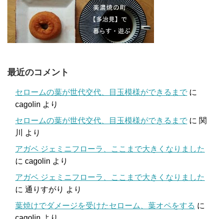
最近のコメント
セロームの葉が世代交代、目玉模様ができるまで
に
cagolin
より
セロームの葉が世代交代、目玉模様ができるまで
に
関
川
より
アガベ ジェミニフローラ、ここまで大きくなりました
に
cagolin
より
アガベ ジェミニフローラ、ここまで大きくなりました
に
通りすがり
より
葉焼けでダメージを受けたセローム、葉オペをする
に
cagolin
より