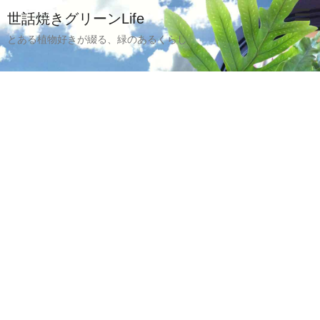
世話焼きグリーンLife
とある植物好きが綴る、緑のあるくらし