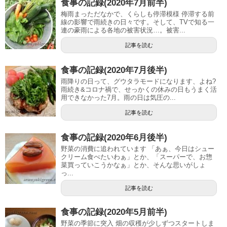
食事の記録(2020年7月前半)
梅雨まっただなかで、くらしも停滞模様 停滞する前
線の影響で雨続きの日々です。そして、TVで知る一
連の豪雨による各地の被害状況…。被害...
記事を読む
食事の記録(2020年7月後半)
雨降りの日って、グウタラモードになります、よね?
雨続き&コロナ禍で、せっかくの休みの日もうまく活
用できなかった7月。雨の日は気圧の...
記事を読む
食事の記録(2020年6月後半)
野菜の消費に追われています 「あぁ、今日はシュー
クリーム食べたいわぁ」とか、「スーパーで、お惣
菜買っていこうかなぁ」とか、そんな思いがしょ
っ...
記事を読む
食事の記録(2020年5月前半)
野菜の季節に突入 畑の収穫が少しずつスタートしま