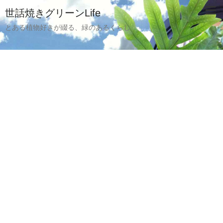
世話焼きグリーンLife
とある植物好きが綴る、緑のあるくらし