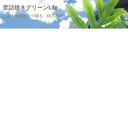
世話焼きグリーンLife
とある植物好きが綴る、緑のあるくらし