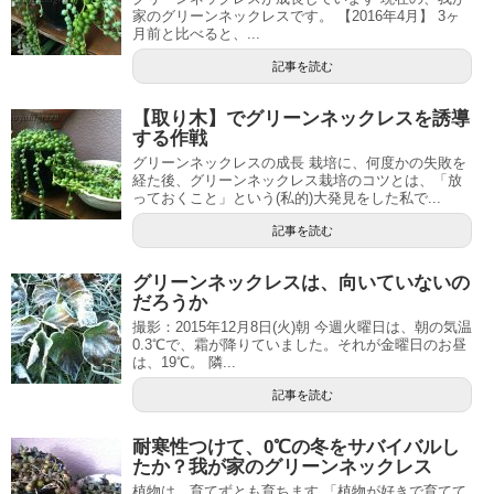
家のグリーンネックレスです。 【2016年4月】 3ヶ
月前と比べると、...
記事を読む
【取り木】でグリーンネックレスを誘導
する作戦
グリーンネックレスの成長 栽培に、何度かの失敗を
経た後、グリーンネックレス栽培のコツとは、「放
っておくこと」という(私的)大発見をした私で...
記事を読む
グリーンネックレスは、向いていないの
だろうか
撮影：2015年12月8日(火)朝 今週火曜日は、朝の気温
0.3℃で、霜が降りていました。それが金曜日のお昼
は、19℃。 隣...
記事を読む
耐寒性つけて、0℃の冬をサバイバルし
たか？我が家のグリーンネックレス
植物は、育てずとも育ちます 「植物が好きで育てて