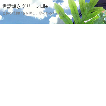
世話焼きグリーンLife
とある植物好きが綴る、緑のあるくらし