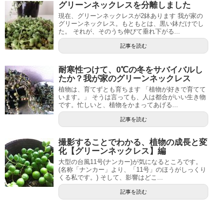
グリーンネックレスを分離しました
現在、グリーンネックレスが2鉢あります 我が家の
グリーンネックレス。もともとは、黒い鉢だけでし
た。 それが、そのうち伸びて垂れ下がる...
記事を読む
耐寒性つけて、0℃の冬をサバイバルし
たか？我が家のグリーンネックレス
植物は、育てずとも育ちます 「植物が好きで育てて
います。」 そうは言っても、人は都合がいい生き物
です。忙しいと、植物をかまってあげる...
記事を読む
撮影することでわかる、植物の成長と変
化【グリーンネックレス】編
大型の台風11号(ナンカー)が気になるところです。
(名称「ナンカー」より、「11号」のほうがしっくり
くる私です。) そして、影響はどこ...
記事を読む