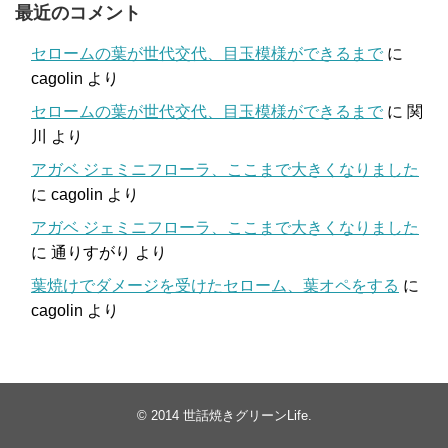
最近のコメント
セロームの葉が世代交代、目玉模様ができるまで
に
cagolin
より
セロームの葉が世代交代、目玉模様ができるまで
に
関
川
より
アガベ ジェミニフローラ、ここまで大きくなりました
に
cagolin
より
アガベ ジェミニフローラ、ここまで大きくなりました
に
通りすがり
より
葉焼けでダメージを受けたセローム、葉オペをする
に
cagolin
より
© 2014
世話焼きグリーンLife
.