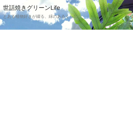
世話焼きグリーンLife
とある植物好きが綴る、緑のあるくらし