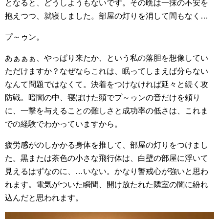
となると、どうしようもないです。その晩は一抹の不安を
抱えつつ、就寝しました。部屋の灯りを消して間もなく…
プ～ゥン。
あぁぁぁ、やっぱり来たか、という私の落胆を想像してい
ただけますか？なぜならこれは、眠ってしまえば分らない
なんて問題ではなくて。決着をつけなければ延々と続く攻
防戦。暗闇の中、寝ぼけた頭でプ～ゥンの音だけを頼り
に、一撃を与えることの難しさと成功率の低さは、これま
での経験でわかっていますから。
疲労感がのしかかる身体を推して、部屋の灯りをつけまし
た。黒または茶色の小さな飛行体は、白壁の部屋に浮いて
見えるはずなのに、…いない。かなり警戒心が強いと思わ
れます。電気がついた瞬間、開け放たれた隣室の闇に紛れ
込んだと思われます。