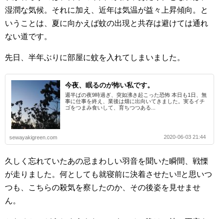
湿潤な気候。それに加え、近年は気温が益々上昇傾向。と
いうことは、夏に向かえば蚊の出現と共存は避けては通れ
ない道です。
先日、半年ぶりに部屋に蚊を入れてしまいました。
今夜、眠るのが怖い私です。
週半ばの夜9時過ぎ、突如沸き起こった恐怖 本日も1日、無
事に仕事を終え、業後は畑に出向いてきました。実るイチ
ゴをつまみ食いして、育ちつつある...
2020-06-03 21:44
sewayakigreen.com
久しく忘れていたあの忌まわしい羽音を聞いた瞬間、戦慄
が走りました。何としても就寝前に決着させたい!!と思いつ
つも、こちらの殺気を察したのか、その後姿を見せませ
ん。