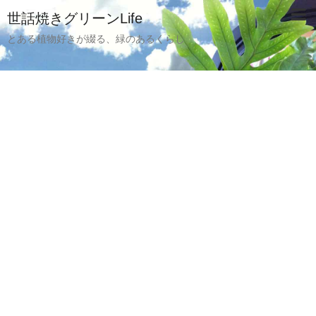
世話焼きグリーンLife
とある植物好きが綴る、緑のあるくらし