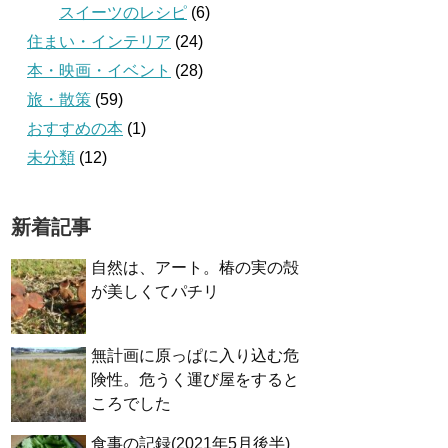
スイーツのレシピ
(6)
住まい・インテリア
(24)
本・映画・イベント
(28)
旅・散策
(59)
おすすめの本
(1)
未分類
(12)
新着記事
自然は、アート。椿の実の殻
が美しくてパチリ
無計画に原っぱに入り込む危
険性。危うく運び屋をすると
ころでした
食事の記録(2021年5月後半)