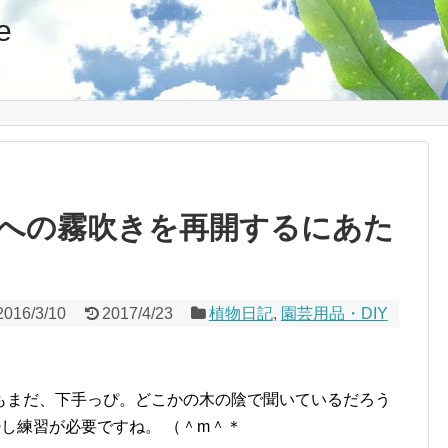
e
への霧吹きを再開するにあた
2016/3/10
2017/4/23
植物日記
,
園芸用品・DIY
もまだ、下手っぴ。どこかの木の陰で聞いているだろう
少し練習が必要ですね。 （＾m＾＊