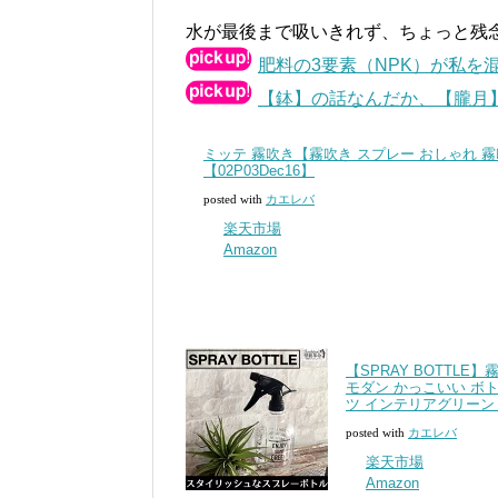
水が最後まで吸いきれず、ちょっと残念な
肥料の3要素（NPK）が私を
【鉢】の話なんだか、【朧月
ミッテ 霧吹き【霧吹き スプレー おしゃれ 
【02P03Dec16】
posted with
カエレバ
楽天市場
Amazon
【SPRAY BOTTL
モダン かっこいい ボ
ツ インテリアグリーン
posted with
カエレバ
楽天市場
Amazon