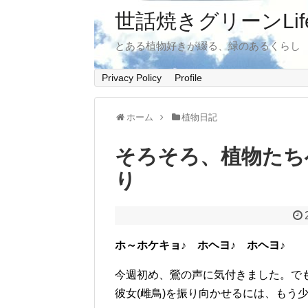
世話焼きグリーンLif
とある植物好きが綴る、緑のあるくらし
Privacy Policy
Profile
ホーム
植物日記
そろそろ、植物たち
り
ホ～ホケキョ♪ ホヘヨ♪ ホヘヨ♪
今週初め、鶯の声に気付きました。で
彼女(雌鳥)を振り向かせるには、もう