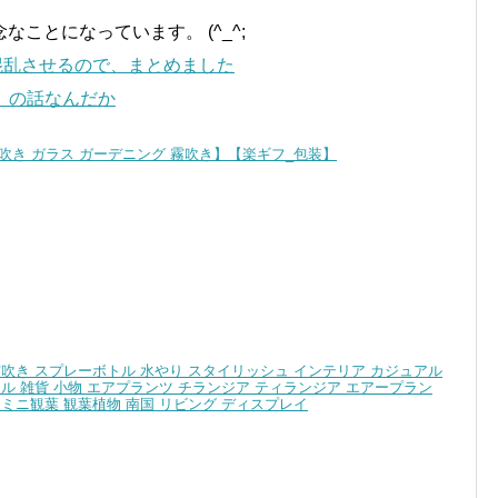
ことになっています。 (^_^;
混乱させるので、まとめました
】の話なんだか
霧吹き ガラス ガーデニング 霧吹き】【楽ギフ_包装】
E】霧吹き スプレーボトル 水やり スタイリッシュ インテリア カジュアル
トル 雑貨 小物 エアプランツ チランジア ティランジア エアープラン
 ミニ観葉 観葉植物 南国 リビング ディスプレイ