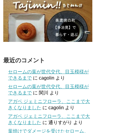
最近のコメント
セロームの葉が世代交代、目玉模様が
できるまで
に
cagolin
より
セロームの葉が世代交代、目玉模様が
できるまで
に
関川
より
アガベ ジェミニフローラ、ここまで大
きくなりました
に
cagolin
より
アガベ ジェミニフローラ、ここまで大
きくなりました
に
通りすがり
より
葉焼けでダメージを受けたセローム、