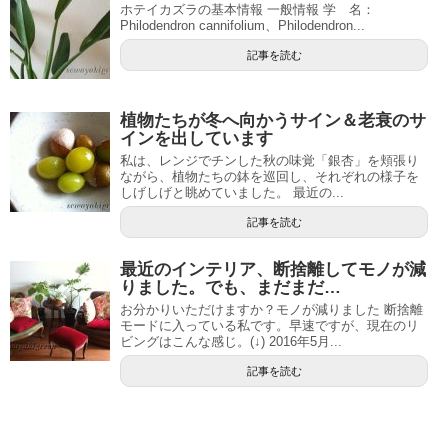
ホテイカズラの基本情報 一般情報 学 名：
Philodendron cannifolium、Philodendron...
記事を読む
植物たちが冬へ向かうサイン＆老衰のサ
インを出しています
私は、レンジでチンした秋の味覚「銀杏」を頬張り
ながら、植物たちの鉢を巡回し、それぞれの様子を
しげしげと眺めていました。 最近の...
記事を読む
最近のインテリア、断捨離してモノが減
りました。でも、まだまだ…
お分かりいただけますか？モノが減りました 断捨離
モードに入っている私です。早速ですが、現在のリ
ビングはこんな感じ。(↓) 2016年5月...
記事を読む