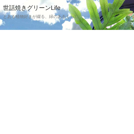
世話焼きグリーンLife
とある植物好きが綴る、緑のあるくらし