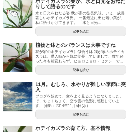
ホテイカズラの葉が、水と日光をおねだ
りして語るのです
水と日光をねだる姿 我が家の徒長気味、いえ、成長
著しいホテイカズラ氏。 一番最近に出た若い葉が、
私に語りかけてきます。 「水と日光...
記事を読む
植物と鉢とのバランスは大事ですね
我が家のホテイカズラに似合う鉢 我が家のホテイカ
ズラは、購入時から既に徒長していまして、数年経
った今も相変わらず、ヒョロヒョロ・セクシーで...
記事を読む
11月。むしろ、水やりが難しい季節に突
入
ブログを始めて、空をよく見るようになりました。
で、ちょくちょく、空や雲の色形に感動していま
す。 撮影：2014年11月5日(水) ...
記事を読む
ホテイカズラの育て方、基本情報