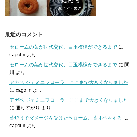
最近のコメント
セロームの葉が世代交代、目玉模様ができるまで
に
cagolin
より
セロームの葉が世代交代、目玉模様ができるまで
に
関
川
より
アガベ ジェミニフローラ、ここまで大きくなりました
に
cagolin
より
アガベ ジェミニフローラ、ここまで大きくなりました
に
通りすがり
より
葉焼けでダメージを受けたセローム、葉オペをする
に
cagolin
より