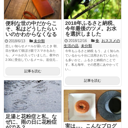
2018年ふるさと納税、
便利な世の中だからこ
今年最後のツメ。お水
そ、私はどうしたらい
を選択しました
いのかわからなくなる
2018/12/16
食
,
おススメの
2018/6/13
未分類
生活の品
,
未分類
悲しい知らせメールが届いたとき 朝、
目が覚めて寝ぼけ眼でスマホをみた
今年もふるさと納税 もう、よく知られ
ら、メールが入っていました。夜中の
ているから十分に活用されているかた
2:30に受信しているメール。送信元...
も多いかと。ふるさと納税のことで
す。私も毎年、その恩恵にあやかって
い...
記事を読む
記事を読む
足湯と花粉症と私。な
ぜに、雨の日に花粉症
実は…、こんなブログ
がでる？