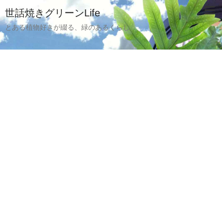
世話焼きグリーンLife
とある植物好きが綴る、緑のあるくらし