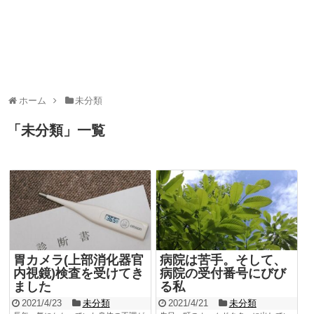
ホーム
未分類
「
未分類
」
一覧
胃カメラ(上部消化器官
病院は苦手。そして、
内視鏡)検査を受けてき
病院の受付番号にびび
ました
る私
2021/4/23
未分類
2021/4/21
未分類