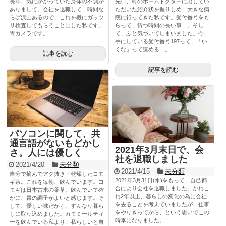
長年、気にかかっていた身体の不調が
先日、町のホームドクターに出してい
ありまして。会社を退職して、時間な
ただいた紹介状を握りしめ、大きな病
らば沢山あるので、これを機にガッツ
院に行ってきた私です。受付番号をも
リ検査してもらうことにした私です。
らって、待つ時間の長い事…。そし
胃カメラです。
て、ふと気づいてしまいました。今、
手にしている受付番号197って、「い
くな」って読める…。
記事を読む
記事を読む
パソコンに関して、共
通言語がないもどかし
2021年3月末日で、会
さ。人には優しく
社を退職しました
2021/4/20
未分類
2021/4/15
未分類
自分で摘んでアク抜き・乾燥したヨモ
2021年3月31日(水)をもって、自己都
ギ茶。これを毎朝、飲んでいます。ヨ
合により会社を退職しました。かれこ
モギは日本古来の薬草。飲んでいて確
れ2年以上、暮らしの変化の為に会社
かに、胃の調子がよいと感じます。そ
を去ることを考えていましたが、仕事
して、優しい味だから、すんなり暮ら
をやりきってから、という思いでこの
しに取り込めました。カモミールティ
時季になりました。
ーを飲んでいる私より、私らしいと自