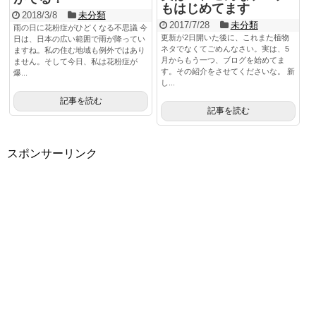
もはじめてます
2018/3/8
未分類
2017/7/28
未分類
雨の日に花粉症がひどくなる不思議 今
更新が2日開いた後に、これまた植物
日は、日本の広い範囲で雨が降ってい
ネタでなくてごめんなさい。実は、5
ますね。私の住む地域も例外ではあり
月からもう一つ、ブログを始めてま
ません。そして今日、私は花粉症が
す。その紹介をさせてくださいな。 新
爆...
し...
記事を読む
記事を読む
スポンサーリンク