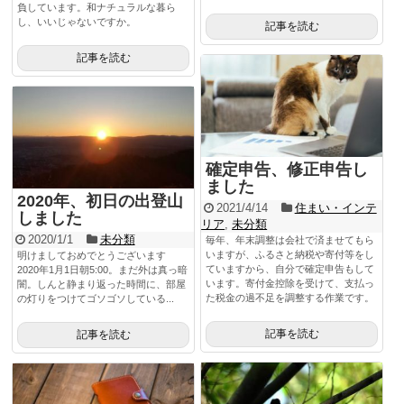
負しています。和ナチュラルな暮ら
し、いいじゃないですか。
記事を読む
記事を読む
確定申告、修正申告し
ました
2020年、初日の出登山
2021/4/14
住まい・インテ
しました
リア
,
未分類
2020/1/1
未分類
毎年、年末調整は会社で済ませてもら
いますが、ふるさと納税や寄付等をし
明けましておめでとうございます
ていますから、自分で確定申告もして
2020年1月1日朝5:00。まだ外は真っ暗
います。寄付金控除を受けて、支払っ
闇。しんと静まり返った時間に、部屋
た税金の過不足を調整する作業です。
の灯りをつけてゴソゴソしている...
記事を読む
記事を読む