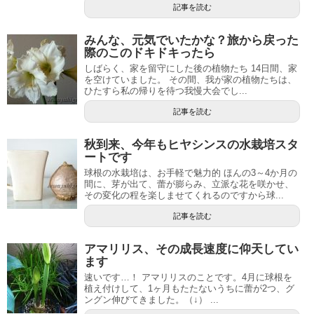
記事を読む
みんな、元気でいたかな？旅から戻った
際のこのドキドキったら
しばらく、家を留守にした後の植物たち 14日間、家
を空けていました。 その間、我が家の植物たちは、
ひたすら私の帰りを待つ我慢大会でし...
記事を読む
秋到来、今年もヒヤシンスの水栽培スタ
ートです
球根の水栽培は、お手軽で魅力的 ほんの3～4か月の
間に、芽が出て、蕾が膨らみ、立派な花を咲かせ、
その変化の程を楽しませてくれるのですから球...
記事を読む
アマリリス、その成長速度に仰天してい
ます
速いです…！ アマリリスのことです。4月に球根を
植え付けして、1ヶ月もたたないうちに蕾が2つ、グ
ングン伸びてきました。（↓） ...