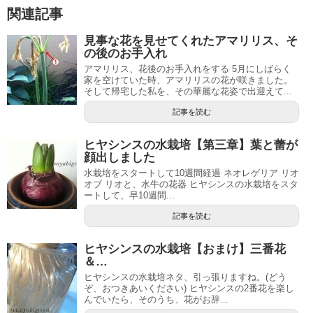
関連記事
見事な花を見せてくれたアマリリス、そ
の後のお手入れ
アマリリス、花後のお手入れをする 5月にしばらく
家を空けていた時、アマリリスの花が咲きました。
そして帰宅した私を、その華麗な花姿で出迎えて...
記事を読む
ヒヤシンスの水栽培【第三章】葉と蕾が
顔出しました
水栽培をスタートして10週間経過 ネオレゲリア リオ
オブ リオと、水牛の花器 ヒヤシンスの水栽培をスタ
ートして、早10週間...
記事を読む
ヒヤシンスの水栽培【おまけ】三番花
＆…
ヒヤシンスの水栽培ネタ、引っ張りますね。(どう
ぞ、おつきあいください) ヒヤシンスの2番花を楽し
んでいたら、そのうち、花がお辞...