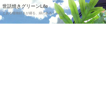
世話焼きグリーンLife
とある植物好きが綴る、緑のあるくらし