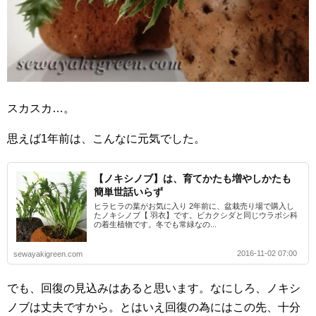
スカスカ…。
思えば1年前は、こんなに元気でした。
【ノキシノブ】は、育てかたも増やしかたも
簡単世話いらず
ヒラヒラの葉がお気に入り 2年前に、盆栽売り場で購入し
たノキシノブ【 羽衣】です。ビカクシダと同じウラボシ科
の着生植物です。冬でも常緑なの...
2016-11-02 07:00
sewayakigreen.com
でも、回復の見込みはあると思います。なにしろ、ノキシ
ノブは丈夫ですから。とはいえ回復の為にはこの先、十分