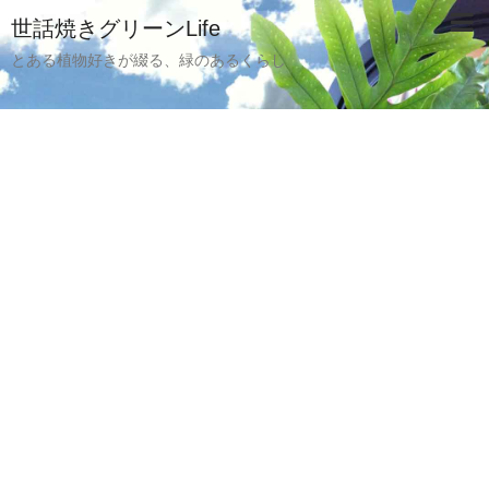
世話焼きグリーンLife
とある植物好きが綴る、緑のあるくらし