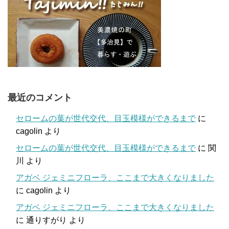
最近のコメント
セロームの葉が世代交代、目玉模様ができるまで
に
cagolin
より
セロームの葉が世代交代、目玉模様ができるまで
に
関
川
より
アガベ ジェミニフローラ、ここまで大きくなりました
に
cagolin
より
アガベ ジェミニフローラ、ここまで大きくなりました
に
通りすがり
より