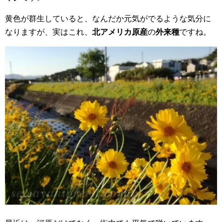
黄色が群生していると、なんだか元気がでるような気分に
なりますが、実はこれ、
北アメリカ原産
の
外来種
ですね。