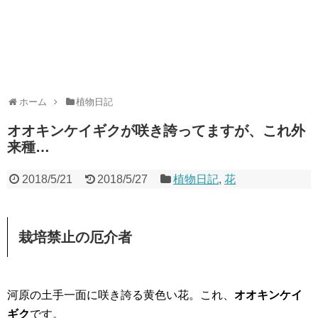
ホーム
植物日記
オオキンケイギクが咲き誇ってますが、これ外
来種…
2018/5/21
2018/5/27
植物日記
,
花
栽培禁止の厄介者
河原の土手一面に咲き誇る黄色い花。これ、
オオキンケイ
ギク
です。