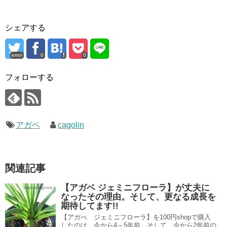
シェアする
error
0
0
フォローする
アガベ
cagolin
関連記事
【アガベ ジェミニフローラ】が丈夫に
なったその理由。そして、更なる成長を
期待してます!!
【アガべ ジェミニフローラ】を100円shopで購入
したのは、今から4～5年前。そして、今から2年前の