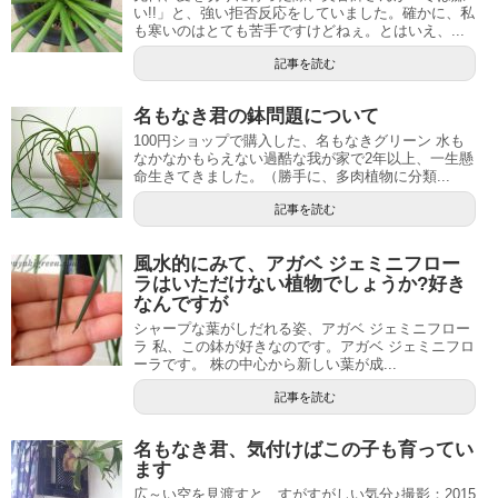
い!!」と、強い拒否反応をしていました。確かに、私
も寒いのはとても苦手ですけどねぇ。とはいえ、...
記事を読む
名もなき君の鉢問題について
100円ショップで購入した、名もなきグリーン 水も
なかなかもらえない過酷な我が家で2年以上、一生懸
命生きてきました。（勝手に、多肉植物に分類...
記事を読む
風水的にみて、アガベ ジェミニフロー
ラはいただけない植物でしょうか?好き
なんですが
シャープな葉がしだれる姿、アガベ ジェミニフロー
ラ 私、この鉢が好きなのです。アガベ ジェミニフロ
ーラです。 株の中心から新しい葉が成...
記事を読む
名もなき君、気付けばこの子も育ってい
ます
広～い空を見渡すと、すがすがしい気分♪撮影：2015