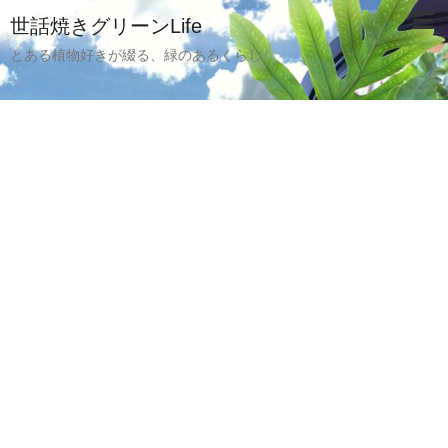
世話焼きグリーンLife
とある植物好きが綴る、緑のあるくらし