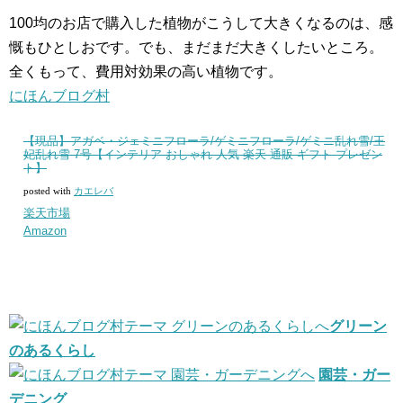
100均のお店で購入した植物がこうして大きくなるのは、感
慨もひとしおです。でも、まだまだ大きくしたいところ。
全くもって、費用対効果の高い植物です。
にほんブログ村
【現品】アガベ・ジェミニフローラ/ゲミニフローラ/ゲミニ乱れ雪/王
妃乱れ雪 7号【インテリア おしゃれ 人気 楽天 通販 ギフト プレゼン
ト】
posted with
カエレバ
楽天市場
Amazon
グリーン
のあるくらし
園芸・ガー
デニング