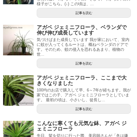
様子がこちら。(↓) この頃は、...
記事を読む
アガベ ジェミニフローラ、ベランダで
伸び伸び成長しています
気づけばまた成長しています 我が家において、室内
に蚊が入ってくるルートは、概ねベランダのドアで
す。そのため、蚊の侵入を恐れるあまり、植物の
世...
記事を読む
アガベ ジェミニフローラ、ここまで大
きくなりました
100均のお店で購入して早、6～7年が経ちます。我が
家ではこの子、アガベ ジェミニフローラとしていま
す。 最初の頃は、小さいし、徒長し...
記事を読む
こんなに寒くても元気な鉢、アガベ ジ
ェミニフローラ
先日、髪を切りに行った際、美容師さんが「冬は嫌