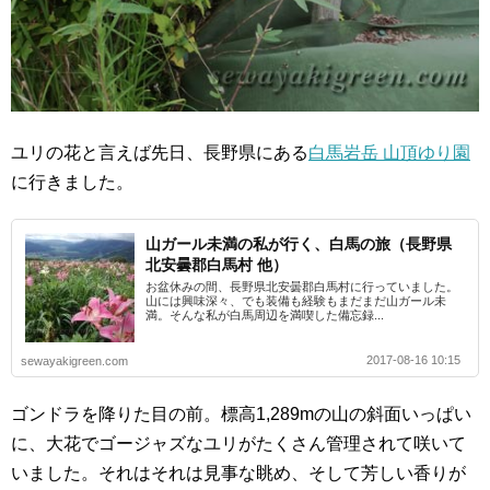
ユリの花と言えば先日、長野県にある
白馬岩岳 山頂ゆり園
に行きました。
山ガール未満の私が行く、白馬の旅（長野県
北安曇郡白馬村 他）
お盆休みの間、長野県北安曇郡白馬村に行っていました。
山には興味深々、でも装備も経験もまだまだ山ガール未
満。そんな私が白馬周辺を満喫した備忘録...
2017-08-16 10:15
sewayakigreen.com
ゴンドラを降りた目の前。標高1,289mの山の斜面いっぱい
に、大花でゴージャズなユリがたくさん管理されて咲いて
いました。それはそれは見事な眺め、そして芳しい香りが