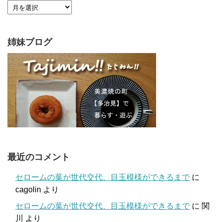
姉妹ブログ
最近のコメント
セロームの葉が世代交代、目玉模様ができるまで
に
cagolin
より
セロームの葉が世代交代、目玉模様ができるまで
に
関
川
より