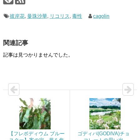
彼岸花
,
曼珠沙華
,
リコリス
,
毒性
cagolin
関連記事
記事は見つかりませんでした。
【フレボディウム ブルー
ゴディバ(GODIVA)チョ