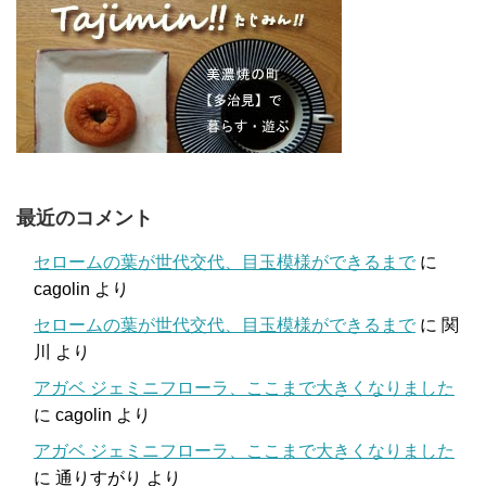
最近のコメント
セロームの葉が世代交代、目玉模様ができるまで
に
cagolin
より
セロームの葉が世代交代、目玉模様ができるまで
に
関
川
より
アガベ ジェミニフローラ、ここまで大きくなりました
に
cagolin
より
アガベ ジェミニフローラ、ここまで大きくなりました
に
通りすがり
より