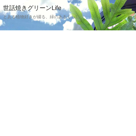
世話焼きグリーンLife
とある植物好きが綴る、緑のあるくらし