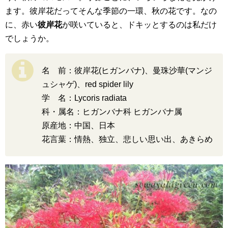
ます。彼岸花だってそんな季節の一環、秋の花です。なの
に、赤い
彼岸花
が咲いていると、ドキッとするのは私だけ
でしょうか。
名 前：彼岸花(ヒガンバナ)、曼珠沙華(マンジ
ュシャゲ)、red spider lily
学 名：Lycoris radiata
科・属名：ヒガンバナ科 ヒガンバナ属
原産地：中国、日本
花言葉：情熱、独立、悲しい思い出、あきらめ