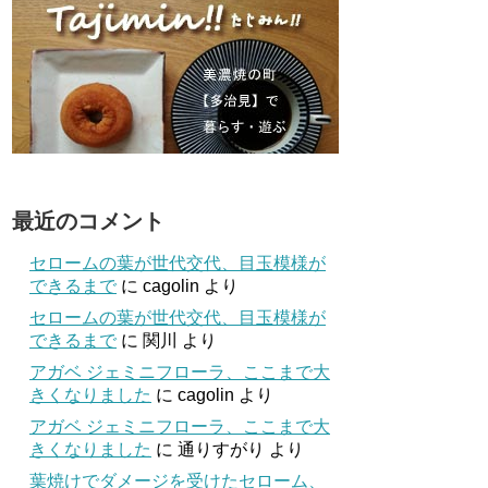
最近のコメント
セロームの葉が世代交代、目玉模様が
できるまで
に
cagolin
より
セロームの葉が世代交代、目玉模様が
できるまで
に
関川
より
アガベ ジェミニフローラ、ここまで大
きくなりました
に
cagolin
より
アガベ ジェミニフローラ、ここまで大
きくなりました
に
通りすがり
より
葉焼けでダメージを受けたセローム、