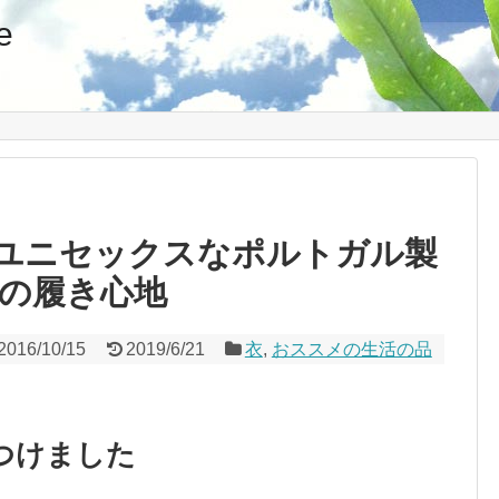
e
AR】ユニセックスなポルトガル製
の履き心地
2016/10/15
2019/6/21
衣
,
おススメの生活の品
つけました