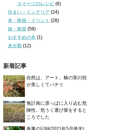
スイーツのレシピ
(6)
住まい・インテリア
(24)
本・映画・イベント
(28)
旅・散策
(59)
おすすめの本
(1)
未分類
(12)
新着記事
自然は、アート。椿の実の殻
が美しくてパチリ
無計画に原っぱに入り込む危
険性。危うく運び屋をすると
ころでした
食事の記録(2021年5月後半)