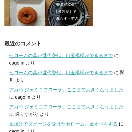
最近のコメント
セロームの葉が世代交代、目玉模様ができるまで
に
cagolin
より
セロームの葉が世代交代、目玉模様ができるまで
に
関
川
より
アガベ ジェミニフローラ、ここまで大きくなりました
に
cagolin
より
アガベ ジェミニフローラ、ここまで大きくなりました
に
通りすがり
より
葉焼けでダメージを受けたセローム、葉オペをする
に
cagolin
より