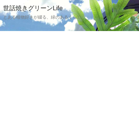
世話焼きグリーンLife
とある植物好きが綴る、緑のあるくらし