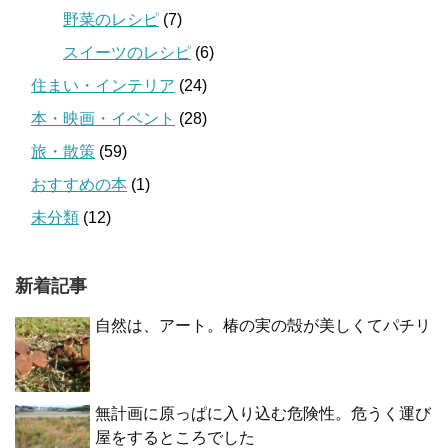
野菜のレシピ
(7)
スイーツのレシピ
(6)
住まい・インテリア
(24)
本・映画・イベント
(28)
旅・散策
(59)
おすすめの本
(1)
未分類
(12)
新着記事
自然は、アート。椿の実の殻が美しくてパチリ
無計画に原っぱに入り込む危険性。危うく運び
屋をするところでした