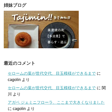
姉妹ブログ
最近のコメント
セロームの葉が世代交代、目玉模様ができるまで
に
cagolin
より
セロームの葉が世代交代、目玉模様ができるまで
に
関
川
より
アガベ ジェミニフローラ、ここまで大きくなりました
に
cagolin
より