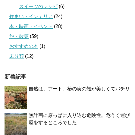
スイーツのレシピ
(6)
住まい・インテリア
(24)
本・映画・イベント
(28)
旅・散策
(59)
おすすめの本
(1)
未分類
(12)
新着記事
自然は、アート。椿の実の殻が美しくてパチリ
無計画に原っぱに入り込む危険性。危うく運び
屋をするところでした