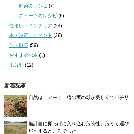
野菜のレシピ
(7)
スイーツのレシピ
(6)
住まい・インテリア
(24)
本・映画・イベント
(28)
旅・散策
(59)
おすすめの本
(1)
未分類
(12)
新着記事
自然は、アート。椿の実の殻が美しくてパチリ
無計画に原っぱに入り込む危険性。危うく運び
屋をするところでした