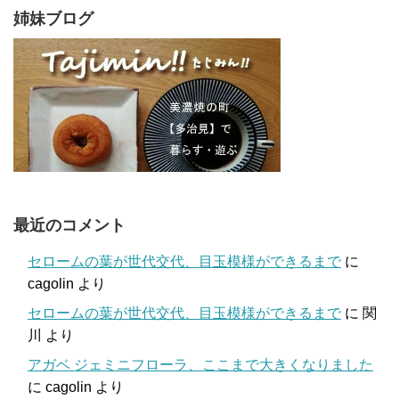
姉妹ブログ
最近のコメント
セロームの葉が世代交代、目玉模様ができるまで
に
cagolin
より
セロームの葉が世代交代、目玉模様ができるまで
に
関
川
より
アガベ ジェミニフローラ、ここまで大きくなりました
に
cagolin
より