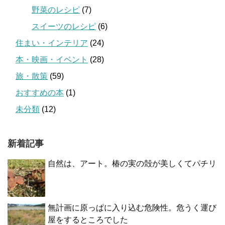
野菜のレシピ
(7)
スイーツのレシピ
(6)
住まい・インテリア
(24)
本・映画・イベント
(28)
旅・散策
(59)
おすすめの本
(1)
未分類
(12)
新着記事
自然は、アート。椿の実の殻が美しくてパチリ
無計画に原っぱに入り込む危険性。危うく運び
屋をするところでした