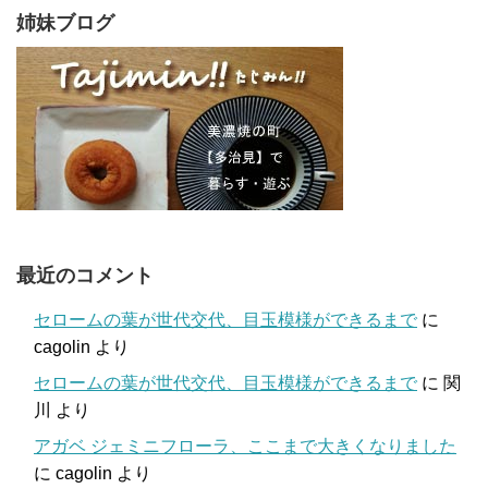
姉妹ブログ
最近のコメント
セロームの葉が世代交代、目玉模様ができるまで
に
cagolin
より
セロームの葉が世代交代、目玉模様ができるまで
に
関
川
より
アガベ ジェミニフローラ、ここまで大きくなりました
に
cagolin
より