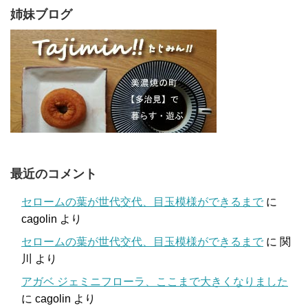
姉妹ブログ
最近のコメント
セロームの葉が世代交代、目玉模様ができるまで
に
cagolin
より
セロームの葉が世代交代、目玉模様ができるまで
に
関
川
より
アガベ ジェミニフローラ、ここまで大きくなりました
に
cagolin
より