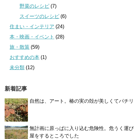
野菜のレシピ
(7)
スイーツのレシピ
(6)
住まい・インテリア
(24)
本・映画・イベント
(28)
旅・散策
(59)
おすすめの本
(1)
未分類
(12)
新着記事
自然は、アート。椿の実の殻が美しくてパチリ
無計画に原っぱに入り込む危険性。危うく運び
屋をするところでした