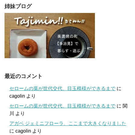
姉妹ブログ
最近のコメント
セロームの葉が世代交代、目玉模様ができるまで
に
cagolin
より
セロームの葉が世代交代、目玉模様ができるまで
に
関
川
より
アガベ ジェミニフローラ、ここまで大きくなりました
に
cagolin
より