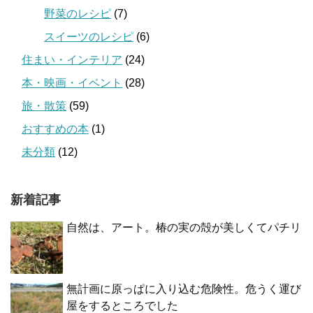
野菜のレシピ
(7)
スイーツのレシピ
(6)
住まい・インテリア
(24)
本・映画・イベント
(28)
旅・散策
(59)
おすすめの本
(1)
未分類
(12)
新着記事
自然は、アート。椿の実の殻が美しくてパチリ
無計画に原っぱに入り込む危険性。危うく運び
屋をするところでした