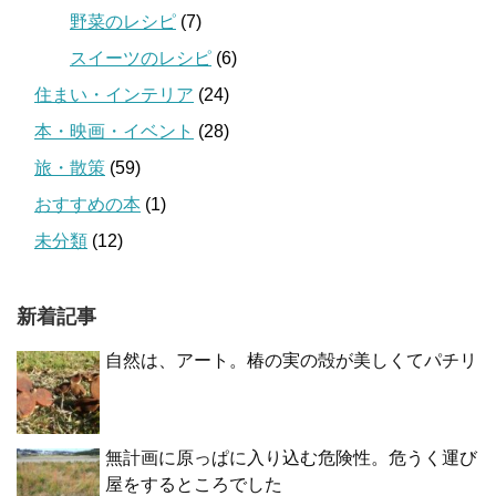
野菜のレシピ
(7)
スイーツのレシピ
(6)
住まい・インテリア
(24)
本・映画・イベント
(28)
旅・散策
(59)
おすすめの本
(1)
未分類
(12)
新着記事
自然は、アート。椿の実の殻が美しくてパチリ
無計画に原っぱに入り込む危険性。危うく運び
屋をするところでした