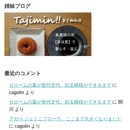
姉妹ブログ
最近のコメント
セロームの葉が世代交代、目玉模様ができるまで
に
cagolin
より
セロームの葉が世代交代、目玉模様ができるまで
に
関
川
より
アガベ ジェミニフローラ、ここまで大きくなりました
に
cagolin
より