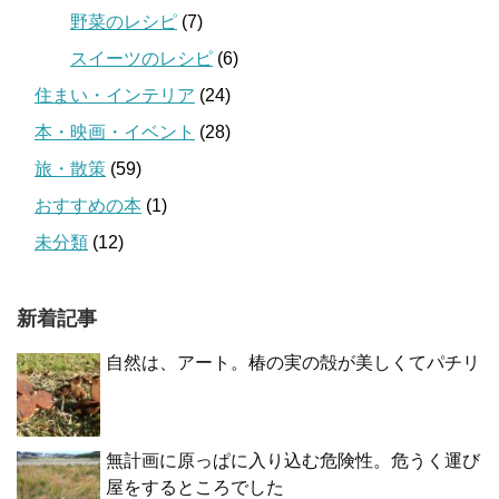
野菜のレシピ
(7)
スイーツのレシピ
(6)
住まい・インテリア
(24)
本・映画・イベント
(28)
旅・散策
(59)
おすすめの本
(1)
未分類
(12)
新着記事
自然は、アート。椿の実の殻が美しくてパチリ
無計画に原っぱに入り込む危険性。危うく運び
屋をするところでした