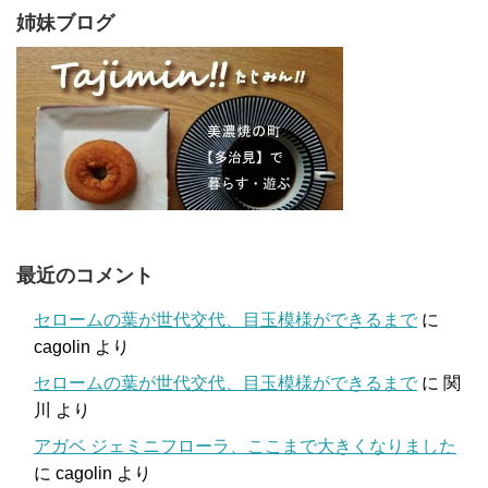
姉妹ブログ
最近のコメント
セロームの葉が世代交代、目玉模様ができるまで
に
cagolin
より
セロームの葉が世代交代、目玉模様ができるまで
に
関
川
より
アガベ ジェミニフローラ、ここまで大きくなりました
に
cagolin
より