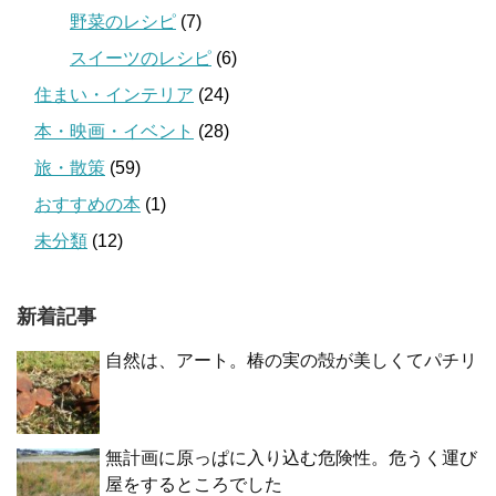
野菜のレシピ
(7)
スイーツのレシピ
(6)
住まい・インテリア
(24)
本・映画・イベント
(28)
旅・散策
(59)
おすすめの本
(1)
未分類
(12)
新着記事
自然は、アート。椿の実の殻が美しくてパチリ
無計画に原っぱに入り込む危険性。危うく運び
屋をするところでした