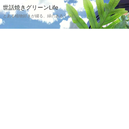
世話焼きグリーンLife
とある植物好きが綴る、緑のあるくらし