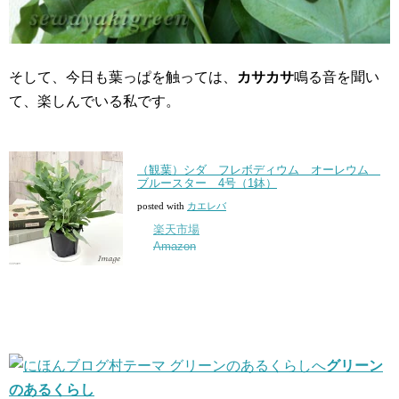
そして、今日も葉っぱを触っては、
カサカサ
鳴る音を聞い
て、楽しんでいる私です。
（観葉）シダ フレボディウム オーレウム
ブルースター 4号（1鉢）
posted with
カエレバ
楽天市場
Amazon
グリーン
のあるくらし