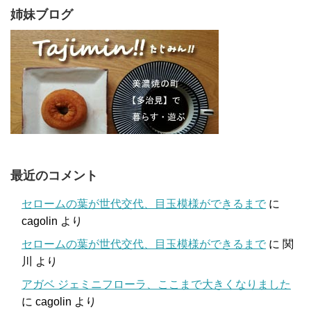
姉妹ブログ
最近のコメント
セロームの葉が世代交代、目玉模様ができるまで
に
cagolin
より
セロームの葉が世代交代、目玉模様ができるまで
に
関
川
より
アガベ ジェミニフローラ、ここまで大きくなりました
に
cagolin
より