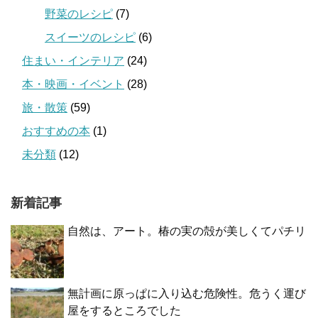
野菜のレシピ
(7)
スイーツのレシピ
(6)
住まい・インテリア
(24)
本・映画・イベント
(28)
旅・散策
(59)
おすすめの本
(1)
未分類
(12)
新着記事
自然は、アート。椿の実の殻が美しくてパチリ
無計画に原っぱに入り込む危険性。危うく運び
屋をするところでした