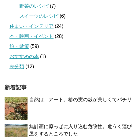
野菜のレシピ
(7)
スイーツのレシピ
(6)
住まい・インテリア
(24)
本・映画・イベント
(28)
旅・散策
(59)
おすすめの本
(1)
未分類
(12)
新着記事
自然は、アート。椿の実の殻が美しくてパチリ
無計画に原っぱに入り込む危険性。危うく運び
屋をするところでした