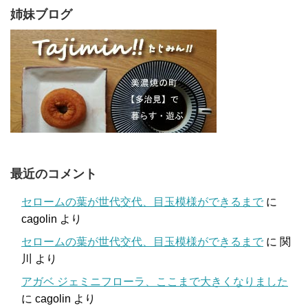
姉妹ブログ
最近のコメント
セロームの葉が世代交代、目玉模様ができるまで
に
cagolin
より
セロームの葉が世代交代、目玉模様ができるまで
に
関
川
より
アガベ ジェミニフローラ、ここまで大きくなりました
に
cagolin
より