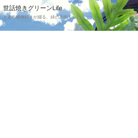
世話焼きグリーンLife
とある植物好きが綴る、緑のあるくらし