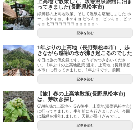
上高地で散策して、坂巻温泉旅館に泊ま
ってきました(長野県松本市)
緑満載の上高地散策、そして温泉を堪能しました ホ
ー、ホケキョ、ホケキョ ピッキョ、ピッキョ、ピッ
キョ ピヨヨヨヨヨヨョョョョョ～ ...
記事を読む
1年ぶりの上高地（長野県松本市）、歩
きながら感謝の念が沸き起こるのでした
今日は旅の備忘録です。どうぞおつきあいくださ
い。 1年ぶりの上高地散策 週末、上高地（長野県松
本市）に行ってきました。1年ぶりです。前回...
記事を読む
【旅】春の上高地散策(長野県松本市)
は、芽吹き探し
GW時期の上高地へ GW後半、上高地(長野県松本市)
に行ってきました。半年前にも行きましたが、今回
は新緑を堪能しました。天気が曇りぎみでし...
記事を読む