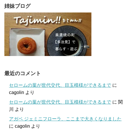
姉妹ブログ
最近のコメント
セロームの葉が世代交代、目玉模様ができるまで
に
cagolin
より
セロームの葉が世代交代、目玉模様ができるまで
に
関
川
より
アガベ ジェミニフローラ、ここまで大きくなりました
に
cagolin
より