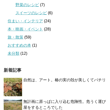
野菜のレシピ
(7)
スイーツのレシピ
(6)
住まい・インテリア
(24)
本・映画・イベント
(28)
旅・散策
(59)
おすすめの本
(1)
未分類
(12)
新着記事
自然は、アート。椿の実の殻が美しくてパチリ
無計画に原っぱに入り込む危険性。危うく運び
屋をするところでした