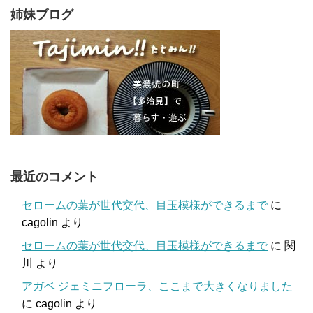
姉妹ブログ
最近のコメント
セロームの葉が世代交代、目玉模様ができるまで
に
cagolin
より
セロームの葉が世代交代、目玉模様ができるまで
に
関
川
より
アガベ ジェミニフローラ、ここまで大きくなりました
に
cagolin
より