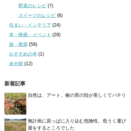
野菜のレシピ
(7)
スイーツのレシピ
(6)
住まい・インテリア
(24)
本・映画・イベント
(28)
旅・散策
(59)
おすすめの本
(1)
未分類
(12)
新着記事
自然は、アート。椿の実の殻が美しくてパチリ
無計画に原っぱに入り込む危険性。危うく運び
屋をするところでした