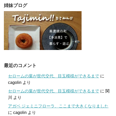
姉妹ブログ
最近のコメント
セロームの葉が世代交代、目玉模様ができるまで
に
cagolin
より
セロームの葉が世代交代、目玉模様ができるまで
に
関
川
より
アガベ ジェミニフローラ、ここまで大きくなりました
に
cagolin
より