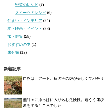
野菜のレシピ
(7)
スイーツのレシピ
(6)
住まい・インテリア
(24)
本・映画・イベント
(28)
旅・散策
(59)
おすすめの本
(1)
未分類
(12)
新着記事
自然は、アート。椿の実の殻が美しくてパチリ
無計画に原っぱに入り込む危険性。危うく運び
屋をするところでした