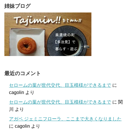
姉妹ブログ
最近のコメント
セロームの葉が世代交代、目玉模様ができるまで
に
cagolin
より
セロームの葉が世代交代、目玉模様ができるまで
に
関
川
より
アガベ ジェミニフローラ、ここまで大きくなりました
に
cagolin
より