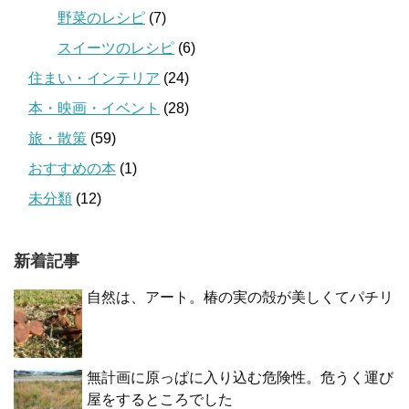
野菜のレシピ
(7)
スイーツのレシピ
(6)
住まい・インテリア
(24)
本・映画・イベント
(28)
旅・散策
(59)
おすすめの本
(1)
未分類
(12)
新着記事
自然は、アート。椿の実の殻が美しくてパチリ
無計画に原っぱに入り込む危険性。危うく運び
屋をするところでした