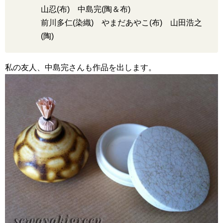
山忍(布) 中島完(陶＆布)
前川多仁(染織) やまだあやこ(布) 山田浩之
(陶)
私の友人、中島完さんも作品を出します。