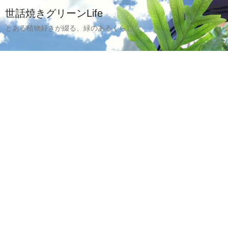
世話焼きグリーンLife
とある植物好きが綴る、緑のあるくらし