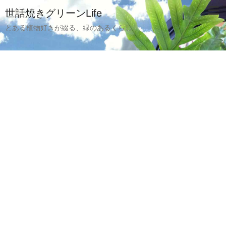
世話焼きグリーンLife
とある植物好きが綴る、緑のあるくらし