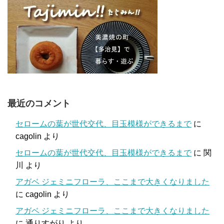
最近のコメント
セロームの葉が世代交代、目玉模様ができるまで
に
cagolin
より
セロームの葉が世代交代、目玉模様ができるまで
に
関
川
より
アガベ ジェミニフローラ、ここまで大きくなりました
に
cagolin
より
アガベ ジェミニフローラ、ここまで大きくなりました
に
通りすがり
より