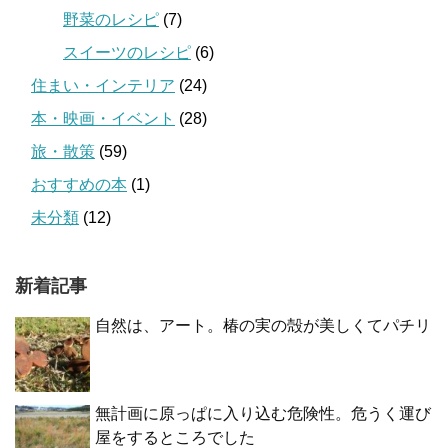
野菜のレシピ
(7)
スイーツのレシピ
(6)
住まい・インテリア
(24)
本・映画・イベント
(28)
旅・散策
(59)
おすすめの本
(1)
未分類
(12)
新着記事
自然は、アート。椿の実の殻が美しくてパチリ
無計画に原っぱに入り込む危険性。危うく運び
屋をするところでした