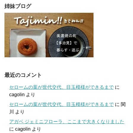
姉妹ブログ
最近のコメント
セロームの葉が世代交代、目玉模様ができるまで
に
cagolin
より
セロームの葉が世代交代、目玉模様ができるまで
に
関
川
より
アガベ ジェミニフローラ、ここまで大きくなりました
に
cagolin
より