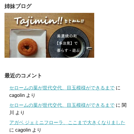
姉妹ブログ
最近のコメント
セロームの葉が世代交代、目玉模様ができるまで
に
cagolin
より
セロームの葉が世代交代、目玉模様ができるまで
に
関
川
より
アガベ ジェミニフローラ、ここまで大きくなりました
に
cagolin
より