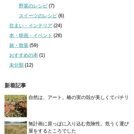
野菜のレシピ
(7)
スイーツのレシピ
(6)
住まい・インテリア
(24)
本・映画・イベント
(28)
旅・散策
(59)
おすすめの本
(1)
未分類
(12)
新着記事
自然は、アート。椿の実の殻が美しくてパチリ
無計画に原っぱに入り込む危険性。危うく運び
屋をするところでした