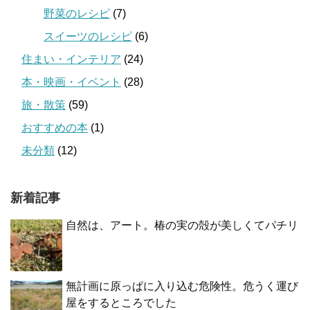
野菜のレシピ
(7)
スイーツのレシピ
(6)
住まい・インテリア
(24)
本・映画・イベント
(28)
旅・散策
(59)
おすすめの本
(1)
未分類
(12)
新着記事
自然は、アート。椿の実の殻が美しくてパチリ
無計画に原っぱに入り込む危険性。危うく運び
屋をするところでした