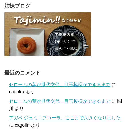
姉妹ブログ
最近のコメント
セロームの葉が世代交代、目玉模様ができるまで
に
cagolin
より
セロームの葉が世代交代、目玉模様ができるまで
に
関
川
より
アガベ ジェミニフローラ、ここまで大きくなりました
に
cagolin
より