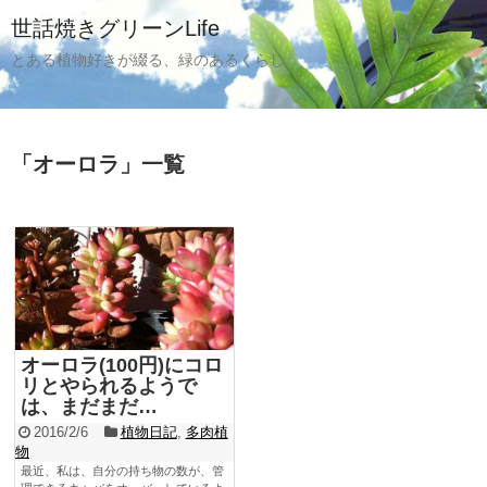
世話焼きグリーンLife
とある植物好きが綴る、緑のあるくらし
「
オーロラ
」
一覧
オーロラ(100円)にコロ
リとやられるようで
は、まだまだ…
2016/2/6
植物日記
,
多肉植
物
最近、私は、自分の持ち物の数が、管